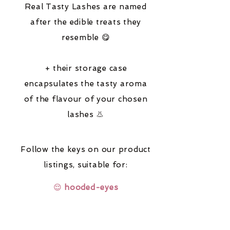
Real Tasty Lashes are named
after the edible treats they
resemble 😋
+ their storage case
encapsulates the tasty aroma
of the flavour of your chosen
lashes 👃
Follow the keys on our product
listings,
suitable for:
😌
hooded-eyes
🔆
fair-coloured-hair