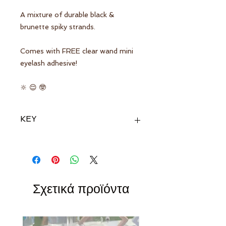
A mixture of durable black &
brunette spiky strands.
Comes with FREE clear wand mini
eyelash adhesive!
🔆 😌 🤓
KEY
🔆 Ideal for fair hair
😌
r ho
o
es
Suitable fo
ded ey
🤓Suitable for glasses-wearers
Σχετικά προϊόντα