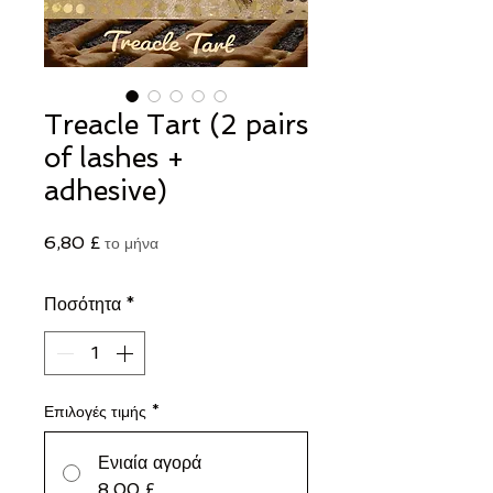
Treacle Tart (2 pairs
of lashes +
adhesive)
Τιμή
6,80 £
το μήνα
Ποσότητα
*
Επιλογές τιμής
*
Ενιαία αγορά
8,00 £