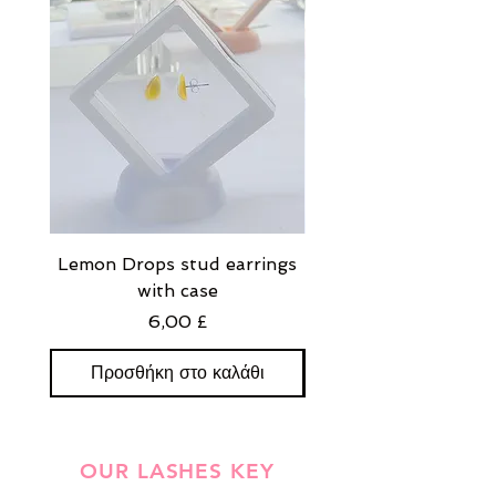
Lemon Drops stud earrings
Strawberry Milkshak
with case
stud earrings with
Τιμή
6,00 £
Προσθήκη στο καλάθι
Προσθήκη στο καλ
OUR LASHES KEY